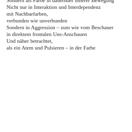
Sondern als Farbe in dauernder innerer Bewegung
Nicht nur in Interaktion und Interdependenz
mit Nachbarfarben,
verbunden wie unverbunden
Sondern in Aggression – zum wie vom Beschauer
in direktem frontalen Uns-Anschauen
Und näher betrachtet,
als ein Atem und Pulsieren – in der Farbe
When I paint
I see and think first – colour
And mostly colour as movement
Not as accompaniment
of form, moving sideways
only sideways remains
But as colour in lasting inner motion
Not just in interaction and interdependence
with neighbour colours
connected and unconnected