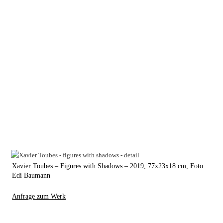
But in aggression – to and from beholders
in direct, frontal beholding-us
And seen from closer,
as a breath and pulsation – in colour
English by David Erban
Xavier Toubes – Figures with Shadows – 2019, 77x23x18 cm, Foto:
Edi Baumann
Anfrage zum Werk